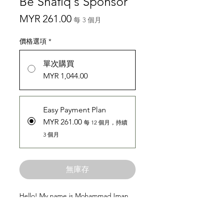
Be Shafiq's Sponsor
價
MYR 261.00
每 3 個月
格
價格選項
*
單次購買
MYR 1,044.00
Easy Payment Plan
MYR 261.00
每 12 個月，持續
3 個月
無庫存
Hello! My name is Mohammad Iman
Shafiq bin Mohammad Razif. I am 11
years old.