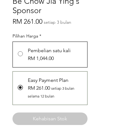
Be Chow Jia Ying's
Sponsor
Harga
RM 261.00
setiap 3 bulan
Pilihan Harga
*
Pembelian satu kali
RM 1,044.00
Easy Payment Plan
RM 261.00
setiap 3 bulan
selama 12 bulan
Kehabisan Stok
Hello! I am Chow Jia Ying. I am